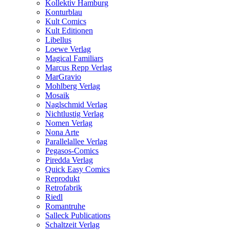
Kollektiv Hamburg
Konturblau
Kult Comics
Kult Editionen
Libellus
Loewe Verlag
Magical Familiars
Marcus Repp Verlag
MarGravio
Mohlberg Verlag
Mosaik
Naglschmid Verlag
Nichtlustig Verlag
Nomen Verlag
Nona Arte
Parallelallee Verlag
Pegasos-Comics
Piredda Verlag
Quick Easy Comics
Reprodukt
Retrofabrik
Riedl
Romantruhe
Salleck Publications
Schaltzeit Verlag