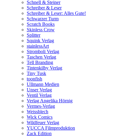
Schnell & Steiner
Schreiber & Leser
Schreiber & Leser: Alles Gute!
Schwarzer Turm
Scratch Books
Skinless Crow
Splitter
Squink Verlag
stainlessArt
Stromboli Verlag
Taschen Verlag
Tell Branding
Tintenkilby Verlag
Tiny Tusk
toonfish
Ullmann Medien
Unser Verlag
Ventil Verlag
Verlag Angelika Hörnig
Vermes-Verlag
Weissblech
Wick Comics
Wildfeuer Verlag
YUCCA Filmproduktion
Zack Edition