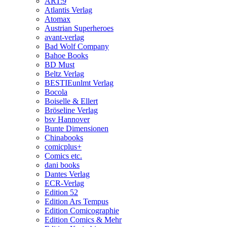
ART:9
Atlantis Verlag
Atomax
Austrian Superheroes
avant-verlag
Bad Wolf Company
Bahoe Books
BD Must
Beltz Verlag
BESTIEunlmt Verlag
Bocola
Boiselle & Ellert
Bröseline Verlag
bsv Hannover
Bunte Dimensionen
Chinabooks
comicplus+
Comics etc.
dani books
Dantes Verlag
ECR-Verlag
Edition 52
Edition Ars Tempus
Edition Comicographie
Edition Comics & Mehr