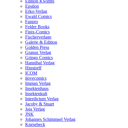
Edition Kwimbi
Epsilon
Erko-Verlag
Ewald Comics
Fanpro
Felder Books
Finix-Comics
Fischerverlage
Galerie & Edition
Golden Press
Granus Verlag
Gringo Comics
Hannibal Verlag
Hinstorff
ICOM
ilovecomics
Impian Verlag
Insektenhaus
Insektenkult
Interdictum Verlag
Jacoby & Stuart
Jaja Verlag
JNK
Johannes Schimmsel Verlag
Knesebeck