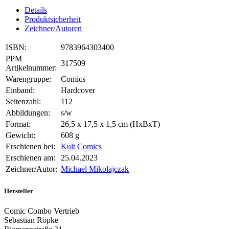
Details
Produktsicherheit
Zeichner/Autoren
ISBN:
9783964303400
PPM
317509
Artikelnummer:
Warengruppe:
Comics
Einband:
Hardcover
Seitenzahl:
112
Abbildungen:
s/w
Format:
26,5 x 17,5 x 1,5 cm (HxBxT)
Gewicht:
608 g
Erschienen bei:
Kult Comics
Erschienen am:
25.04.2023
Zeichner/Autor:
Michael Mikolajczak
Hersteller
Comic Combo Vertrieb
Sebastian Röpke