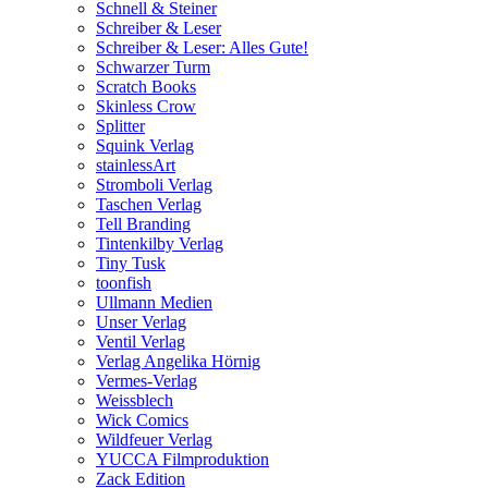
Schnell & Steiner
Schreiber & Leser
Schreiber & Leser: Alles Gute!
Schwarzer Turm
Scratch Books
Skinless Crow
Splitter
Squink Verlag
stainlessArt
Stromboli Verlag
Taschen Verlag
Tell Branding
Tintenkilby Verlag
Tiny Tusk
toonfish
Ullmann Medien
Unser Verlag
Ventil Verlag
Verlag Angelika Hörnig
Vermes-Verlag
Weissblech
Wick Comics
Wildfeuer Verlag
YUCCA Filmproduktion
Zack Edition