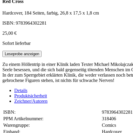
Red Cross
Hardcover, 184 Seiten, farbig, 26,8 x 17,5 x 1,8 cm
ISBN: 9783964302281
25,00 €
Sofort lieferbar
Leseprobe anzeigen
Zu einem Höllentrip in einer Klinik laden Texter Michael Mikolajcz
Seele besessen, und die sich bald gegenseitig tötenden Menschen im
In der zum Sperrgebiet erklärten Klinik, die weder verlassen noch b
gebrochene Figuren stehen, ist nichts für schwache Nerven!
Details
Produktsicherheit
Zeichner/Autoren
ISBN:
9783964302281
PPM Artikelnummer:
318406
Warengruppe:
Comics
Einband:
Hardcover