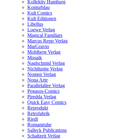
Kollektiv Hamburg
Konturblau
Kult Comics
Kult Editionen
Libellus
Loewe Verlag
Magical Familiars
Marcus Repp Verlag
MarGravio
Mohlberg Verlag
Mosaik
Naglschmid Verlag
Nichtlustig Verlag
Nomen Verlag
Nona Arte
Parallelallee Verlag
Pegasos-Comics
Piredda Verlag
Quick Easy Comics
Reprodukt
Retrofabrik
Riedl
Romantruhe
Salleck Publications
Schaltzeit Verlag