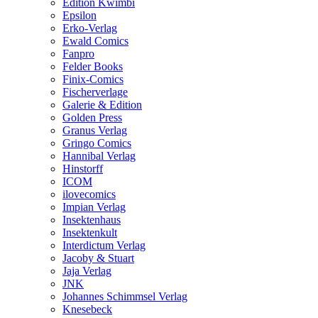
Edition Kwimbi
Epsilon
Erko-Verlag
Ewald Comics
Fanpro
Felder Books
Finix-Comics
Fischerverlage
Galerie & Edition
Golden Press
Granus Verlag
Gringo Comics
Hannibal Verlag
Hinstorff
ICOM
ilovecomics
Impian Verlag
Insektenhaus
Insektenkult
Interdictum Verlag
Jacoby & Stuart
Jaja Verlag
JNK
Johannes Schimmsel Verlag
Knesebeck