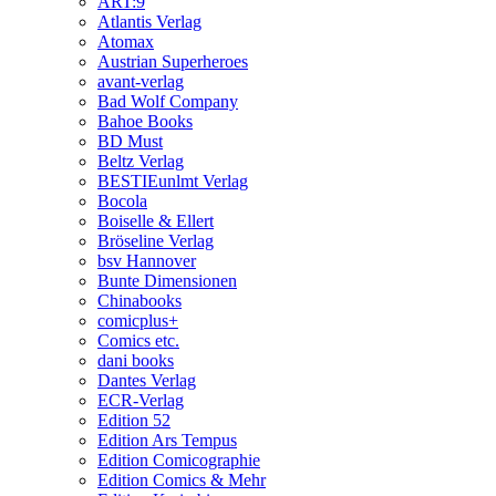
ART:9
Atlantis Verlag
Atomax
Austrian Superheroes
avant-verlag
Bad Wolf Company
Bahoe Books
BD Must
Beltz Verlag
BESTIEunlmt Verlag
Bocola
Boiselle & Ellert
Bröseline Verlag
bsv Hannover
Bunte Dimensionen
Chinabooks
comicplus+
Comics etc.
dani books
Dantes Verlag
ECR-Verlag
Edition 52
Edition Ars Tempus
Edition Comicographie
Edition Comics & Mehr