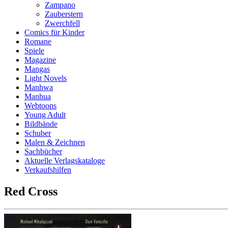
Zampano
Zauberstern
Zwerchfell
Comics für Kinder
Romane
Spiele
Magazine
Mangas
Light Novels
Manhwa
Manhua
Webtoons
Young Adult
Bildbände
Schuber
Malen & Zeichnen
Sachbücher
Aktuelle Verlagskataloge
Verkaufshilfen
Red Cross