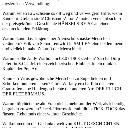
mysteriösen Verwandlung.
Warum sehen Erwachsene so oft weg und verweigern Hilfe, wenn
Kinder in Gefahr sind? Christian ›Zano‹ Zanotelli versucht sich in
der preisgekrönten Geschichte HÄNSELS REISE an einer
erschreckenden Erklärung.
Warum kann das Tragen einer Atemschutzmaske Menschen
verändern? Erik van Schoor entwirft in SMILEY eine beklemmende
und vielleicht nahe Zukunft der Menschheit.
Warum sollte Andy Warhol am 03.07.1968 sterben? Sascha Dörp
liefert in S.C.U.M. einen zeichnerischen Einblick in ein dunkles
Kapitel der Pop Art.
Kann ein Virus gewöhnliche Menschen zu Superhelden und
Schurken mutieren lassen? Chris W. Jany erschafft in düsteren
Graustufen eine Heldengeschichte der anderen Art: DER FLUCH
DER FLEDERMAUS.
Warum fürchtet eine alte Frau nichts mehr auf der Welt, als lebendig
begraben zu werden? Jacek Piotrowski enthüllt in TICK TOCK das
finstere Geheimnis einer wahren Geschichte.
Willkommen in der Gedankenwelt von KULT GESCHICHTEN.