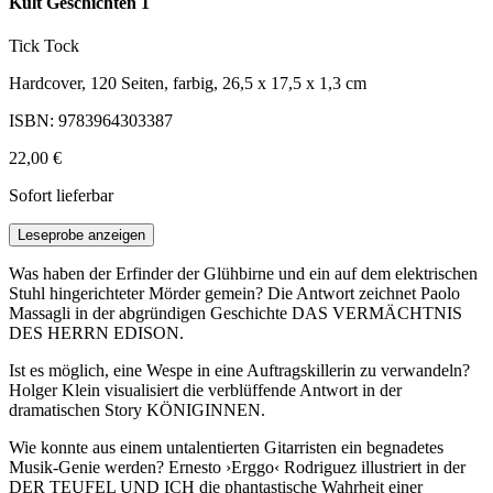
Kult Geschichten 1
Tick Tock
Hardcover, 120 Seiten, farbig, 26,5 x 17,5 x 1,3 cm
ISBN: 9783964303387
22,00 €
Sofort lieferbar
Leseprobe anzeigen
Was haben der Erfinder der Glühbirne und ein auf dem elektrischen
Stuhl hingerichteter Mörder gemein? Die Antwort zeichnet Paolo
Massagli in der abgründigen Geschichte DAS VERMÄCHTNIS
DES HERRN EDISON.
Ist es möglich, eine Wespe in eine Auftragskillerin zu verwandeln?
Holger Klein visualisiert die verblüffende Antwort in der
dramatischen Story KÖNIGINNEN.
Wie konnte aus einem untalentierten Gitarristen ein begnadetes
Musik-Genie werden? Ernesto ›Erggo‹ Rodriguez illustriert in der
DER TEUFEL UND ICH die phantastische Wahrheit einer