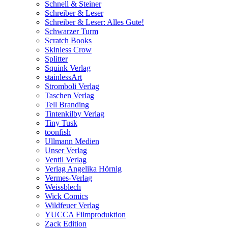
Schnell & Steiner
Schreiber & Leser
Schreiber & Leser: Alles Gute!
Schwarzer Turm
Scratch Books
Skinless Crow
Splitter
Squink Verlag
stainlessArt
Stromboli Verlag
Taschen Verlag
Tell Branding
Tintenkilby Verlag
Tiny Tusk
toonfish
Ullmann Medien
Unser Verlag
Ventil Verlag
Verlag Angelika Hörnig
Vermes-Verlag
Weissblech
Wick Comics
Wildfeuer Verlag
YUCCA Filmproduktion
Zack Edition