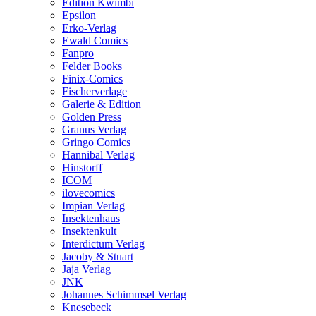
Edition Kwimbi
Epsilon
Erko-Verlag
Ewald Comics
Fanpro
Felder Books
Finix-Comics
Fischerverlage
Galerie & Edition
Golden Press
Granus Verlag
Gringo Comics
Hannibal Verlag
Hinstorff
ICOM
ilovecomics
Impian Verlag
Insektenhaus
Insektenkult
Interdictum Verlag
Jacoby & Stuart
Jaja Verlag
JNK
Johannes Schimmsel Verlag
Knesebeck