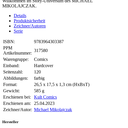
Willkommen im Story-Universum des MICHAEL
MIKOLAJCZAK.
Details
Produktsicherheit
Zeichner/Autoren
Serie
ISBN:
9783964303387
PPM
317580
Artikelnummer:
Warengruppe:
Comics
Einband:
Hardcover
Seitenzahl:
120
Abbildungen:
farbig
Format:
26,5 x 17,5 x 1,3 cm (HxBxT)
Gewicht:
585 g
Erschienen bei:
Kult Comics
Erschienen am:
25.04.2023
Zeichner/Autor:
Michael Mikolajczak
Hersteller