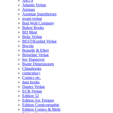
ART:9
Atlantis Verlag
Atomax
Austrian Superheroes
avant-verlag
Bad Wolf Company
Bahoe Books
BD Must
Beltz Verlag
BESTIEunlmt Verlag
Bocola
Boiselle & Ellert
Bröseline Verlag
bsv Hannover
Bunte Dimensionen
Chinabooks
comicplus+
Comics etc.
dani books
Dantes Verlag
ECR-Verlag
Edition 52
Edition Ars Tempus
Edition Comicographie
Edition Comics & Mehr