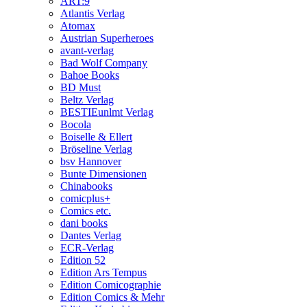
ART:9
Atlantis Verlag
Atomax
Austrian Superheroes
avant-verlag
Bad Wolf Company
Bahoe Books
BD Must
Beltz Verlag
BESTIEunlmt Verlag
Bocola
Boiselle & Ellert
Bröseline Verlag
bsv Hannover
Bunte Dimensionen
Chinabooks
comicplus+
Comics etc.
dani books
Dantes Verlag
ECR-Verlag
Edition 52
Edition Ars Tempus
Edition Comicographie
Edition Comics & Mehr