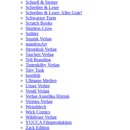
Schnell & Steiner
Schreiber & Leser
Schreiber & Leser: Alles Gute!
Schwarzer Turm
Scratch Books
Skinless Crow
Splitter
Squink Verlag
stainlessArt
Stromboli Verlag
Taschen Verlag
Tell Branding
Tintenkilby Verlag
Tiny Tusk
toonfish
Ullmann Medien
Unser Verlag
Ventil Verlag
Verlag Angelika Hörnig
Vermes-Verlag
Weissblech
Wick Comics
Wildfeuer Verlag
YUCCA Filmproduktion
Zack Edition