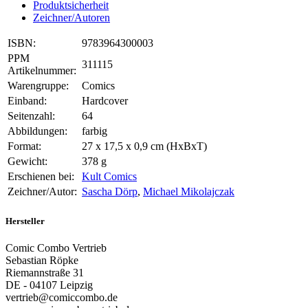
Produktsicherheit
Zeichner/Autoren
ISBN:
9783964300003
PPM
311115
Artikelnummer:
Warengruppe:
Comics
Einband:
Hardcover
Seitenzahl:
64
Abbildungen:
farbig
Format:
27 x 17,5 x 0,9 cm (HxBxT)
Gewicht:
378 g
Erschienen bei:
Kult Comics
Zeichner/Autor:
Sascha Dörp
,
Michael Mikolajczak
Hersteller
Comic Combo Vertrieb
Sebastian Röpke
Riemannstraße 31
DE - 04107 Leipzig
vertrieb@comiccombo.de