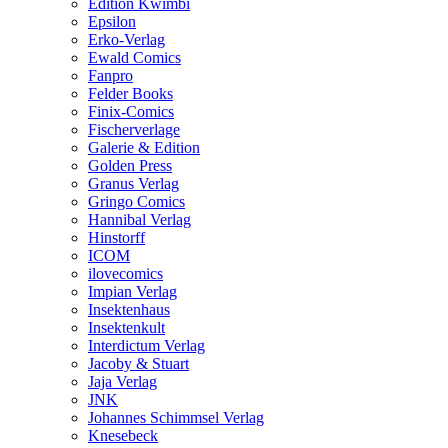
Edition Kwimbi
Epsilon
Erko-Verlag
Ewald Comics
Fanpro
Felder Books
Finix-Comics
Fischerverlage
Galerie & Edition
Golden Press
Granus Verlag
Gringo Comics
Hannibal Verlag
Hinstorff
ICOM
ilovecomics
Impian Verlag
Insektenhaus
Insektenkult
Interdictum Verlag
Jacoby & Stuart
Jaja Verlag
JNK
Johannes Schimmsel Verlag
Knesebeck