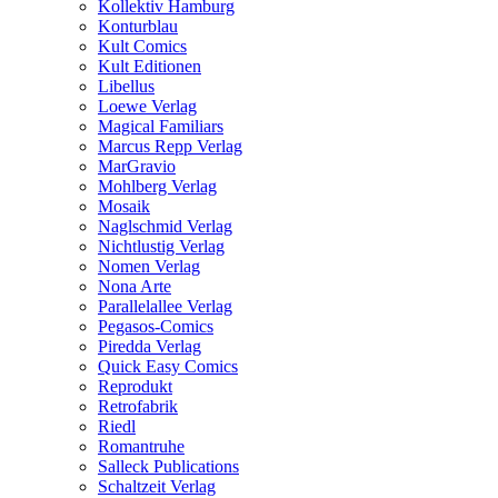
Kollektiv Hamburg
Konturblau
Kult Comics
Kult Editionen
Libellus
Loewe Verlag
Magical Familiars
Marcus Repp Verlag
MarGravio
Mohlberg Verlag
Mosaik
Naglschmid Verlag
Nichtlustig Verlag
Nomen Verlag
Nona Arte
Parallelallee Verlag
Pegasos-Comics
Piredda Verlag
Quick Easy Comics
Reprodukt
Retrofabrik
Riedl
Romantruhe
Salleck Publications
Schaltzeit Verlag