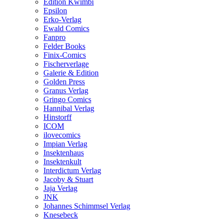
Edition Kwimbi
Epsilon
Erko-Verlag
Ewald Comics
Fanpro
Felder Books
Finix-Comics
Fischerverlage
Galerie & Edition
Golden Press
Granus Verlag
Gringo Comics
Hannibal Verlag
Hinstorff
ICOM
ilovecomics
Impian Verlag
Insektenhaus
Insektenkult
Interdictum Verlag
Jacoby & Stuart
Jaja Verlag
JNK
Johannes Schimmsel Verlag
Knesebeck