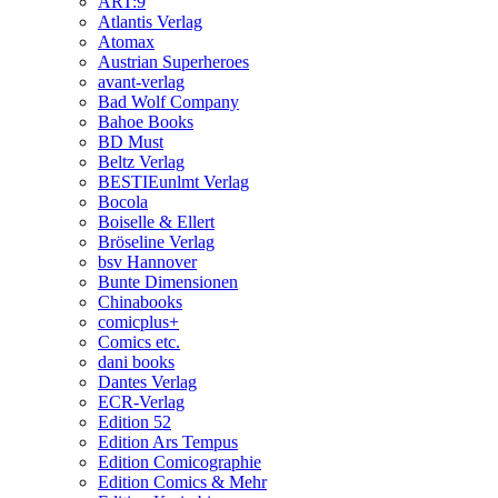
ART:9
Atlantis Verlag
Atomax
Austrian Superheroes
avant-verlag
Bad Wolf Company
Bahoe Books
BD Must
Beltz Verlag
BESTIEunlmt Verlag
Bocola
Boiselle & Ellert
Bröseline Verlag
bsv Hannover
Bunte Dimensionen
Chinabooks
comicplus+
Comics etc.
dani books
Dantes Verlag
ECR-Verlag
Edition 52
Edition Ars Tempus
Edition Comicographie
Edition Comics & Mehr