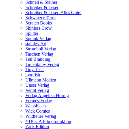
Schnell & Steiner
Schreiber & Leser
Schreiber & Leser: Alles Gute!
Schwarzer Turm
Scratch Books
Skinless Crow
Splitter
Squink Verlag
stainlessArt
Stromboli Verlag
Taschen Verlag
Tell Branding
Tintenkilby Verlag
Tiny Tusk
toonfish
Ullmann Medien
Unser Verlag
Ventil Verlag
Verlag Angelika Hörnig
Vermes-Verlag
Weissblech
Wick Comics
Wildfeuer Verlag
YUCCA Filmproduktion
Zack Edition