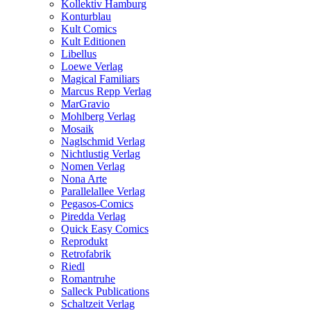
Kollektiv Hamburg
Konturblau
Kult Comics
Kult Editionen
Libellus
Loewe Verlag
Magical Familiars
Marcus Repp Verlag
MarGravio
Mohlberg Verlag
Mosaik
Naglschmid Verlag
Nichtlustig Verlag
Nomen Verlag
Nona Arte
Parallelallee Verlag
Pegasos-Comics
Piredda Verlag
Quick Easy Comics
Reprodukt
Retrofabrik
Riedl
Romantruhe
Salleck Publications
Schaltzeit Verlag