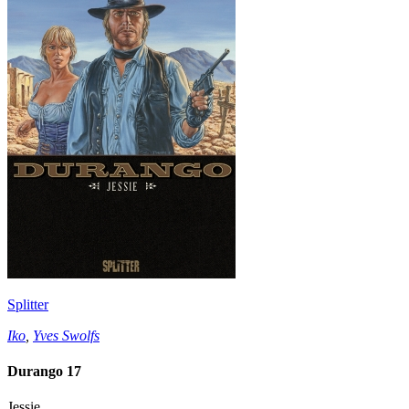
Splitter
Iko
,
Yves Swolfs
Durango 17
Jessie