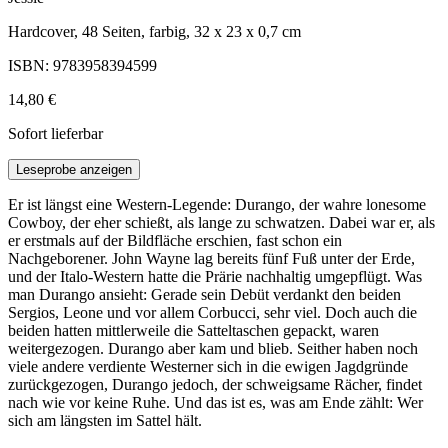
Hardcover, 48 Seiten, farbig, 32 x 23 x 0,7 cm
ISBN: 9783958394599
14,80 €
Sofort lieferbar
Leseprobe anzeigen
Er ist längst eine Western-Legende: Durango, der wahre lonesome
Cowboy, der eher schießt, als lange zu schwatzen. Dabei war er, als
er erstmals auf der Bildfläche erschien, fast schon ein
Nachgeborener. John Wayne lag bereits fünf Fuß unter der Erde,
und der Italo-Western hatte die Prärie nachhaltig umgepflügt. Was
man Durango ansieht: Gerade sein Debüt verdankt den beiden
Sergios, Leone und vor allem Corbucci, sehr viel. Doch auch die
beiden hatten mittlerweile die Satteltaschen gepackt, waren
weitergezogen. Durango aber kam und blieb. Seither haben noch
viele andere verdiente Westerner sich in die ewigen Jagdgründe
zurückgezogen, Durango jedoch, der schweigsame Rächer, findet
nach wie vor keine Ruhe. Und das ist es, was am Ende zählt: Wer
sich am längsten im Sattel hält.