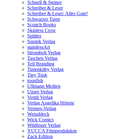
Schnell & Steiner
Schreiber & Leser
Schreiber & Leser: Alles Gute!
Schwarzer Turm
Scratch Books
Skinless Crow
Splitter
Squink Verlag
stainlessArt
Stromboli Verlag
Taschen Verlag
Tell Branding
Tintenkilby Verlag
Tiny Tusk
toonfish
Ullmann Medien
Unser Verlag
Ventil Verlag
Verlag Angelika Hörnig
Vermes-Verlag
Weissblech
Wick Comics
Wildfeuer Verlag
YUCCA Filmproduktion
Zack Edition