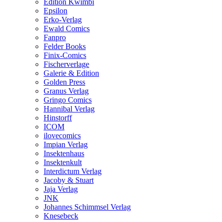
Edition Kwimbi
Epsilon
Erko-Verlag
Ewald Comics
Fanpro
Felder Books
Finix-Comics
Fischerverlage
Galerie & Edition
Golden Press
Granus Verlag
Gringo Comics
Hannibal Verlag
Hinstorff
ICOM
ilovecomics
Impian Verlag
Insektenhaus
Insektenkult
Interdictum Verlag
Jacoby & Stuart
Jaja Verlag
JNK
Johannes Schimmsel Verlag
Knesebeck