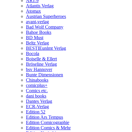
ART:9
Atlantis Verlag
Atomax
Austrian Superheroes
avant-verlag
Bad Wolf Company
Bahoe Books
BD Must
Beltz Verlag
BESTIEunlmt Verlag
Bocola
Boiselle & Ellert
Bröseline Verlag
bsv Hannover
Bunte Dimensionen
Chinabooks
comicplus+
Comics etc.
dani books
Dantes Verlag
ECR-Verlag
Edition 52
Edition Ars Tempus
Edition Comicographie
Edition Comics & Mehr