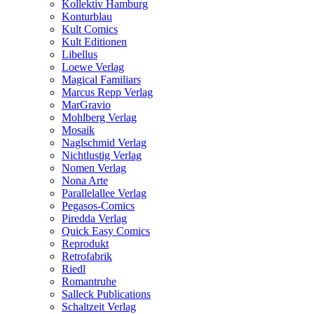
Kollektiv Hamburg
Konturblau
Kult Comics
Kult Editionen
Libellus
Loewe Verlag
Magical Familiars
Marcus Repp Verlag
MarGravio
Mohlberg Verlag
Mosaik
Naglschmid Verlag
Nichtlustig Verlag
Nomen Verlag
Nona Arte
Parallelallee Verlag
Pegasos-Comics
Piredda Verlag
Quick Easy Comics
Reprodukt
Retrofabrik
Riedl
Romantruhe
Salleck Publications
Schaltzeit Verlag