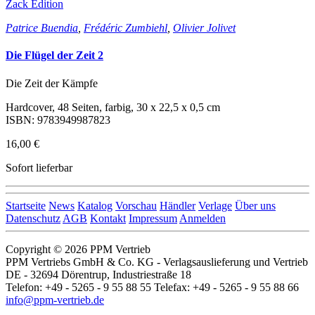
Zack Edition
Patrice Buendia
,
Frédéric Zumbiehl
,
Olivier Jolivet
Die Flügel der Zeit 2
Die Zeit der Kämpfe
Hardcover, 48 Seiten, farbig, 30 x 22,5 x 0,5 cm
ISBN: 9783949987823
16,00 €
Sofort lieferbar
Startseite
News
Katalog
Vorschau
Händler
Verlage
Über uns
Datenschutz
AGB
Kontakt
Impressum
Anmelden
Copyright © 2026 PPM Vertrieb
PPM Vertriebs GmbH & Co. KG - Verlagsauslieferung und Vertrieb
DE - 32694 Dörentrup, Industriestraße 18
Telefon: +49 - 5265 - 9 55 88 55 Telefax: +49 - 5265 - 9 55 88 66
info@ppm-vertrieb.de