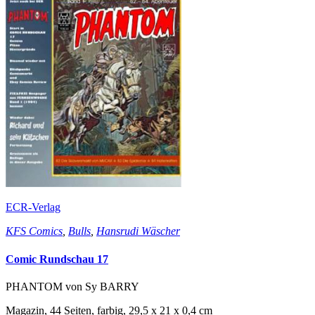
ECR-Verlag
KFS Comics
,
Bulls
,
Hansrudi Wäscher
Comic Rundschau 17
PHANTOM von Sy BARRY
Magazin, 44 Seiten, farbig, 29,5 x 21 x 0,4 cm