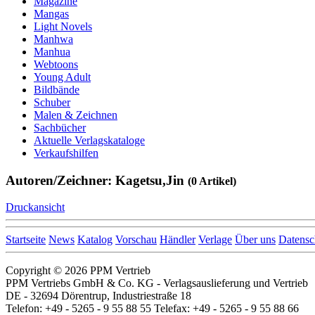
Magazine
Mangas
Light Novels
Manhwa
Manhua
Webtoons
Young Adult
Bildbände
Schuber
Malen & Zeichnen
Sachbücher
Aktuelle Verlagskataloge
Verkaufshilfen
Autoren/Zeichner: Kagetsu,Jin
(0 Artikel)
Druckansicht
Startseite
News
Katalog
Vorschau
Händler
Verlage
Über uns
Datensc
Copyright © 2026 PPM Vertrieb
PPM Vertriebs GmbH & Co. KG - Verlagsauslieferung und Vertrieb
DE - 32694 Dörentrup, Industriestraße 18
Telefon: +49 - 5265 - 9 55 88 55 Telefax: +49 - 5265 - 9 55 88 66