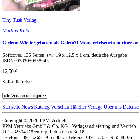
Tiny Tusk Verlag
Martina Kald
Girlem: Wiedergeboren als Golem?! Monsterfriseurin in einer an
Softcover, 136 Seiten, s/w, 19 x 12,5 x 1 cm, deutsche Ausgabe
ISBN: 9783950558043
12,50 €
Sofort lieferbar
Startseite
News
Katalog
Vorschau
Händler
Verlage
Über uns
Datensc
Copyright © 2026 PPM Vertrieb
PPM Vertriebs GmbH & Co. KG - Verlagsauslieferung und Vertrieb
DE - 32694 Dörentrup, Industriestraße 18
Telefon: +49 - 5265 - 9 55 88 55 Telefax: +49 - 5265 - 9 55 88 66