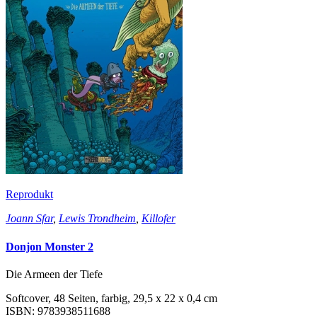
Reprodukt
Joann Sfar
,
Lewis Trondheim
,
Killofer
Donjon Monster 2
Die Armeen der Tiefe
Softcover, 48 Seiten, farbig, 29,5 x 22 x 0,4 cm
ISBN: 9783938511688