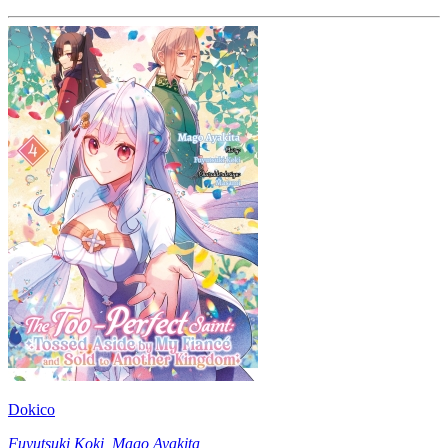
Dokico
Fuyutsuki Koki
,
Mago Ayakita