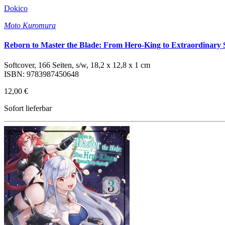
Dokico
Moto Kuromura
Reborn to Master the Blade: From Hero-King to Extraordinary 
Softcover, 166 Seiten, s/w, 18,2 x 12,8 x 1 cm
ISBN: 9783987450648
12,00 €
Sofort lieferbar