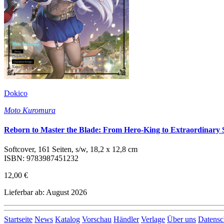
Dokico
Moto Kuromura
Reborn to Master the Blade: From Hero-King to Extraordinary 
Softcover, 161 Seiten, s/w, 18,2 x 12,8 cm
ISBN: 9783987451232
12,00 €
Lieferbar ab: August 2026
Startseite
News
Katalog
Vorschau
Händler
Verlage
Über uns
Datensc