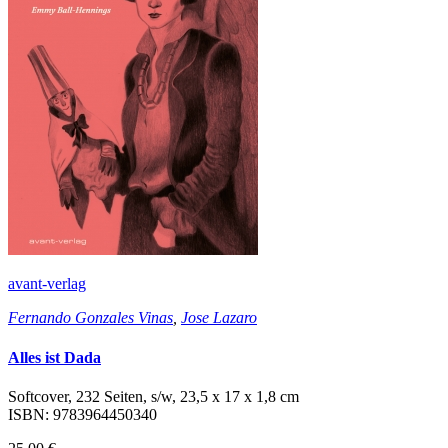
avant-verlag
Fernando Gonzales Vinas
,
Jose Lazaro
Alles ist Dada
Softcover, 232 Seiten, s/w, 23,5 x 17 x 1,8 cm
ISBN: 9783964450340