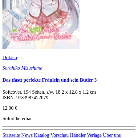
Dokico
Sorahiko Mizushima
Das (fast) perfekte Fräulein und sein Butler 3
Softcover, 194 Seiten, s/w, 18,2 x 12,8 x 1,2 cm
ISBN: 9783987452079
12,00 €
Sofort lieferbar
Startseite
News
Katalog
Vorschau
Händler
Verlage
Über uns