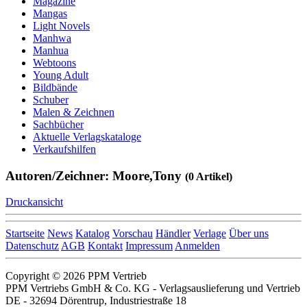
Magazine
Mangas
Light Novels
Manhwa
Manhua
Webtoons
Young Adult
Bildbände
Schuber
Malen & Zeichnen
Sachbücher
Aktuelle Verlagskataloge
Verkaufshilfen
Autoren/Zeichner: Moore,Tony
(0 Artikel)
Druckansicht
Startseite
News
Katalog
Vorschau
Händler
Verlage
Über uns
Datenschutz
AGB
Kontakt
Impressum
Anmelden
Copyright © 2026 PPM Vertrieb
PPM Vertriebs GmbH & Co. KG - Verlagsauslieferung und Vertrieb
DE - 32694 Dörentrup, Industriestraße 18