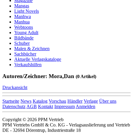
Magazine
Mangas
Light Novels
Manhwa
Manhua
Webtoons
Young Adult
Bildbände
Schuber
Malen & Zeichnen
Sachbücher
Aktuelle Verlagskataloge
Verkaufshilfen
Autoren/Zeichner: Mora,Dan
(0 Artikel)
Druckansicht
Startseite
News
Katalog
Vorschau
Händler
Verlage
Über uns
Datenschutz
AGB
Kontakt
Impressum
Anmelden
Copyright © 2026 PPM Vertrieb
PPM Vertriebs GmbH & Co. KG - Verlagsauslieferung und Vertrieb
DE - 32694 Dörentrup, Industriestraße 18