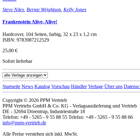
Steve Niles
,
Bernie Wrightson
,
Kelly Jones
Frankenstein Alive, Alive!
Hardcover, 104 Seiten, farbig, 32 x 23 x 1,2 cm
ISBN: 9783987212529
25,00 €
Sofort lieferbar
Startseite
News
Katalog
Vorschau
Händler
Verlage
Über uns
Datensc
Copyright © 2026 PPM Vertrieb
PPM Vertriebs GmbH & Co. KG - Verlagsauslieferung und Vertrieb
DE - 32694 Dörentrup, Industriestraße 18
Telefon: +49 - 5265 - 9 55 88 55 Telefax: +49 - 5265 - 9 55 88 66
info@ppm-vertrieb.de
Alle Preise verstehen sich inkl. MwSt.