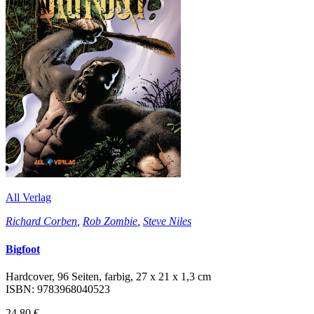
All Verlag
Richard Corben
,
Rob Zombie
,
Steve Niles
Bigfoot
Hardcover, 96 Seiten, farbig, 27 x 21 x 1,3 cm
ISBN: 9783968040523
24,80 €