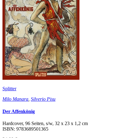
Splitter
Milo Manara
,
Silverio Pisu
Der Affenkönig
Hardcover, 96 Seiten, s/w, 32 x 23 x 1,2 cm
ISBN: 9783689501365