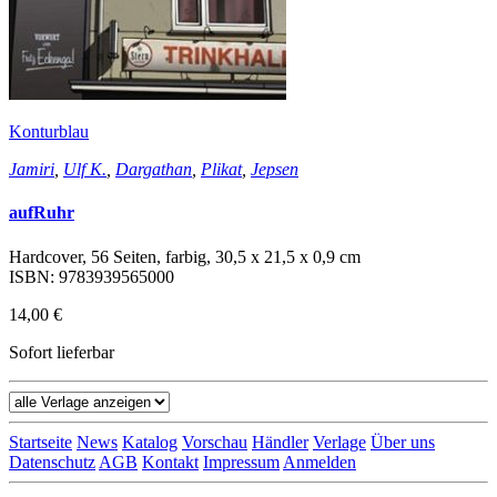
Konturblau
Jamiri
,
Ulf K.
,
Dargathan
,
Plikat
,
Jepsen
aufRuhr
Hardcover, 56 Seiten, farbig, 30,5 x 21,5 x 0,9 cm
ISBN: 9783939565000
14,00 €
Sofort lieferbar
Startseite
News
Katalog
Vorschau
Händler
Verlage
Über uns
Datenschutz
AGB
Kontakt
Impressum
Anmelden