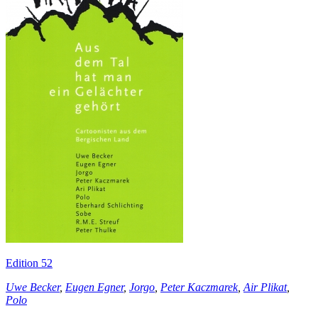
Edition 52
Uwe Becker
,
Eugen Egner
,
Jorgo
,
Peter Kaczmarek
,
Air Plikat
,
Polo