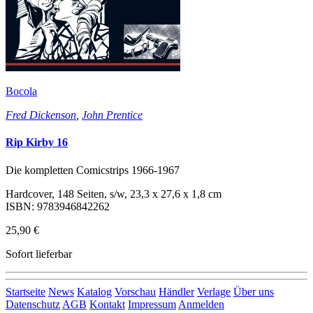
Bocola
Fred Dickenson
,
John Prentice
Rip Kirby 16
Die kompletten Comicstrips 1966-1967
Hardcover, 148 Seiten, s/w, 23,3 x 27,6 x 1,8 cm
ISBN: 9783946842262
25,90 €
Sofort lieferbar
Startseite
News
Katalog
Vorschau
Händler
Verlage
Über uns
Datenschutz
AGB
Kontakt
Impressum
Anmelden