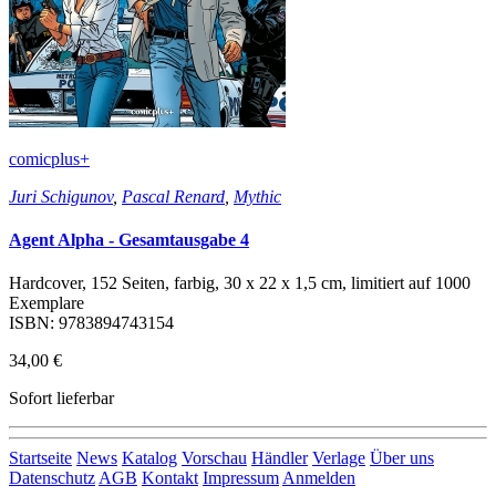
comicplus+
Juri Schigunov
,
Pascal Renard
,
Mythic
Agent Alpha - Gesamtausgabe 4
Hardcover, 152 Seiten, farbig, 30 x 22 x 1,5 cm, limitiert auf 1000
Exemplare
ISBN: 9783894743154
34,00 €
Sofort lieferbar
Startseite
News
Katalog
Vorschau
Händler
Verlage
Über uns
Datenschutz
AGB
Kontakt
Impressum
Anmelden