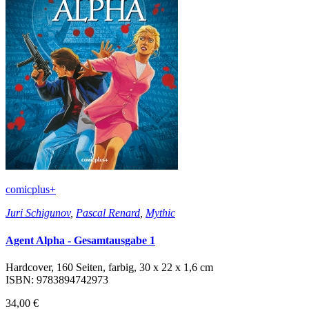
comicplus+
Juri Schigunov
,
Pascal Renard
,
Mythic
Agent Alpha - Gesamtausgabe 1
Hardcover, 160 Seiten, farbig, 30 x 22 x 1,6 cm
ISBN: 9783894742973
34,00 €