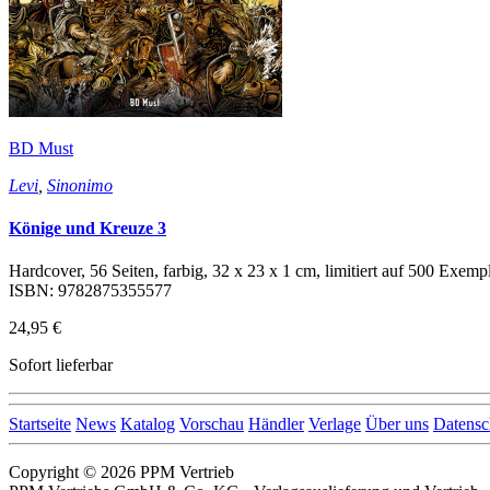
BD Must
Levi
,
Sinonimo
Könige und Kreuze 3
Hardcover, 56 Seiten, farbig, 32 x 23 x 1 cm, limitiert auf 500 Exempl
ISBN: 9782875355577
24,95 €
Sofort lieferbar
Startseite
News
Katalog
Vorschau
Händler
Verlage
Über uns
Datensc
Copyright © 2026 PPM Vertrieb