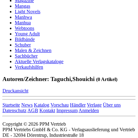
Magazine
Mangas
Light Novels
Manhwa
Manhua
Webtoons
Young Adult
Bildbände
Schuber
Malen & Zeichnen
Sachbücher
Aktuelle Verlagskataloge
Verkaufshilfen
Autoren/Zeichner: Taguchi,Shouichi
(0 Artikel)
Druckansicht
Startseite
News
Katalog
Vorschau
Händler
Verlage
Über uns
Datenschutz
AGB
Kontakt
Impressum
Anmelden
Copyright © 2026 PPM Vertrieb
PPM Vertriebs GmbH & Co. KG - Verlagsauslieferung und Vertrieb
DE - 32694 Dörentrup, Industriestraße 18