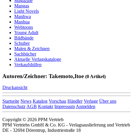
Magazine
Mangas
Light Novels
Manhwa
Manhua
Webtoons
Young Adult
Bildbände
Schuber
Malen & Zeichnen
Sachbücher
Aktuelle Verlagskataloge
Verkaufshilfen
Autoren/Zeichner: Takemoto,Itoe
(0 Artikel)
Druckansicht
Startseite
News
Katalog
Vorschau
Händler
Verlage
Über uns
Datenschutz
AGB
Kontakt
Impressum
Anmelden
Copyright © 2026 PPM Vertrieb
PPM Vertriebs GmbH & Co. KG - Verlagsauslieferung und Vertrieb
DE - 32694 Dörentrup, Industriestraße 18