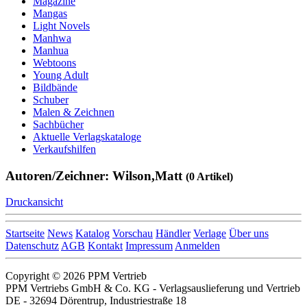
Magazine
Mangas
Light Novels
Manhwa
Manhua
Webtoons
Young Adult
Bildbände
Schuber
Malen & Zeichnen
Sachbücher
Aktuelle Verlagskataloge
Verkaufshilfen
Autoren/Zeichner: Wilson,Matt
(0 Artikel)
Druckansicht
Startseite
News
Katalog
Vorschau
Händler
Verlage
Über uns
Datenschutz
AGB
Kontakt
Impressum
Anmelden
Copyright © 2026 PPM Vertrieb
PPM Vertriebs GmbH & Co. KG - Verlagsauslieferung und Vertrieb
DE - 32694 Dörentrup, Industriestraße 18