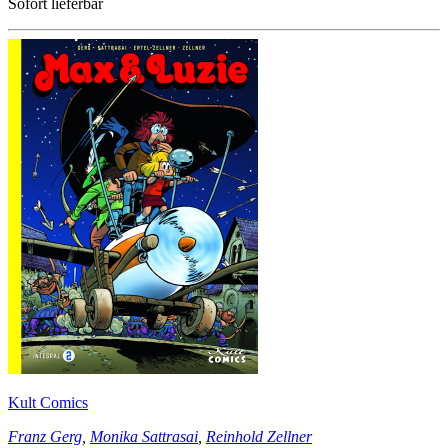
Sofort lieferbar
Kult Comics
Franz Gerg
,
Monika Sattrasai
,
Reinhold Zellner