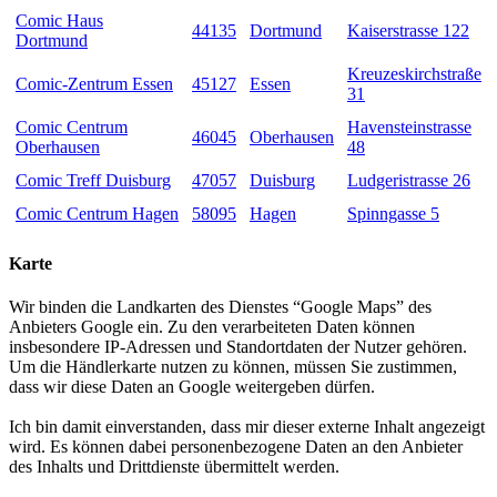
Comic Haus
44135
Dortmund
Kaiserstrasse 122
Dortmund
Kreuzeskirchstraße
Comic-Zentrum Essen
45127
Essen
31
Comic Centrum
Havensteinstrasse
46045
Oberhausen
Oberhausen
48
Comic Treff Duisburg
47057
Duisburg
Ludgeristrasse 26
Comic Centrum Hagen
58095
Hagen
Spinngasse 5
Karte
Wir binden die Landkarten des Dienstes “Google Maps” des
Anbieters Google ein. Zu den verarbeiteten Daten können
insbesondere IP-Adressen und Standortdaten der Nutzer gehören.
Um die Händlerkarte nutzen zu können, müssen Sie zustimmen,
dass wir diese Daten an Google weitergeben dürfen.
Ich bin damit einverstanden, dass mir dieser externe Inhalt angezeigt
wird. Es können dabei personenbezogene Daten an den Anbieter
des Inhalts und Drittdienste übermittelt werden.