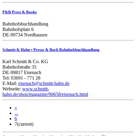
P&B Press & Books
Bahnhofsbuchhandlung
Bahnhofsplatz 6
DE-99734 Nordhausen
Schmitt & Hahn • Presse & Buch Bahnhofsbuchhandlung
Karl Schmitt & Co. KG
Bahnhofstraße 35
DE-99817 Eisenach
Tel: 03691 - 771 28
E-Mail:
eisenach@schmitt-hahn.de
Webseite:
www.schmitt-
hahn.de/shop/magazine/90658/eisenach.html
«
...
6
7
(current)