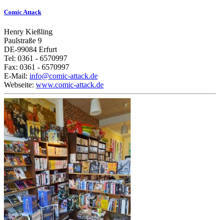
Comic Attack
Henry Kießling
Paulstraße 9
DE-99084 Erfurt
Tel: 0361 - 6570997
Fax: 0361 - 6570997
E-Mail:
info@comic-attack.de
Webseite:
www.comic-attack.de