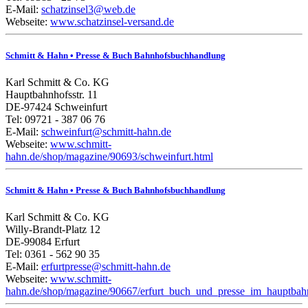
E-Mail:
schatzinsel3@web.de
Webseite:
www.schatzinsel-versand.de
Schmitt & Hahn • Presse & Buch Bahnhofsbuchhandlung
Karl Schmitt & Co. KG
Hauptbahnhofsstr. 11
DE-97424 Schweinfurt
Tel: 09721 - 387 06 76
E-Mail:
schweinfurt@schmitt-hahn.de
Webseite:
www.schmitt-
hahn.de/shop/magazine/90693/schweinfurt.html
Schmitt & Hahn • Presse & Buch Bahnhofsbuchhandlung
Karl Schmitt & Co. KG
Willy-Brandt-Platz 12
DE-99084 Erfurt
Tel: 0361 - 562 90 35
E-Mail:
erfurtpresse@schmitt-hahn.de
Webseite:
www.schmitt-
hahn.de/shop/magazine/90667/erfurt_buch_und_presse_im_hauptbah