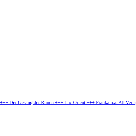
e +++ Der Gesang der Runen +++ Luc Orient +++ Franka u.a.
All Verl