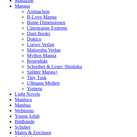
Magazine
Mangas
Animachon
B-Love Manga
Bunte Dimensionen
Cinestrange Extreme
Dani Books
Dokico
Loewe Verlag
Mahoroba Verlag
Mythos Manga
Reprodukt
Schreiber & Leser: Shodoku
Splitter Manga+
Tiny Tusk
Ullmann Medien
Yomeru
Light Novels
Manhwa
Manhua
Webtoons
Young Adult
Bildbände
Schuber
Malen & Zeichnen