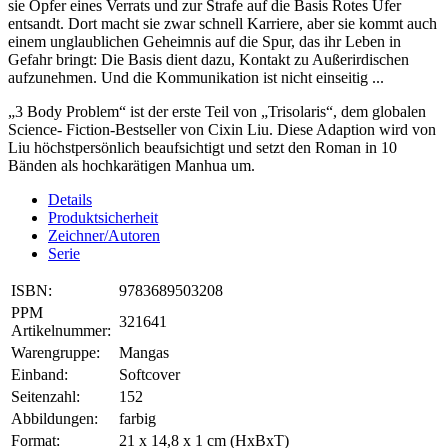
sie Opfer eines Verrats und zur Strafe auf die Basis Rotes Ufer
entsandt. Dort macht sie zwar schnell Karriere, aber sie kommt auch
einem unglaublichen Geheimnis auf die Spur, das ihr Leben in
Gefahr bringt: Die Basis dient dazu, Kontakt zu Außerirdischen
aufzunehmen. Und die Kommunikation ist nicht einseitig ...
„3 Body Problem“ ist der erste Teil von „Trisolaris“, dem globalen
Science- Fiction-Bestseller von Cixin Liu. Diese Adaption wird von
Liu höchstpersönlich beaufsichtigt und setzt den Roman in 10
Bänden als hochkarätigen Manhua um.
Details
Produktsicherheit
Zeichner/Autoren
Serie
ISBN:
9783689503208
PPM
321641
Artikelnummer:
Warengruppe:
Mangas
Einband:
Softcover
Seitenzahl:
152
Abbildungen:
farbig
Format:
21 x 14,8 x 1 cm (HxBxT)