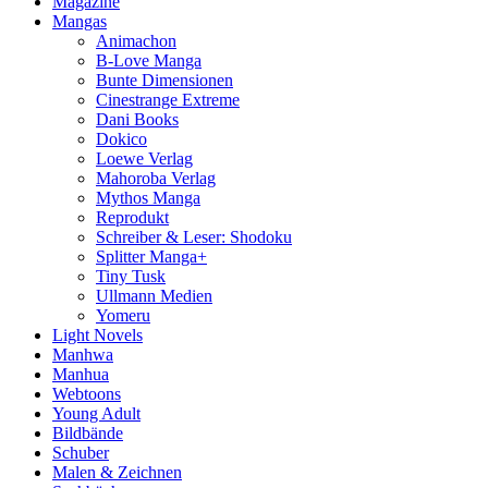
Magazine
Mangas
Animachon
B-Love Manga
Bunte Dimensionen
Cinestrange Extreme
Dani Books
Dokico
Loewe Verlag
Mahoroba Verlag
Mythos Manga
Reprodukt
Schreiber & Leser: Shodoku
Splitter Manga+
Tiny Tusk
Ullmann Medien
Yomeru
Light Novels
Manhwa
Manhua
Webtoons
Young Adult
Bildbände
Schuber
Malen & Zeichnen