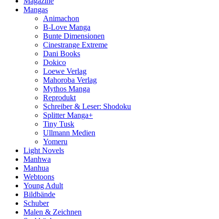
Magazine
Mangas
Animachon
B-Love Manga
Bunte Dimensionen
Cinestrange Extreme
Dani Books
Dokico
Loewe Verlag
Mahoroba Verlag
Mythos Manga
Reprodukt
Schreiber & Leser: Shodoku
Splitter Manga+
Tiny Tusk
Ullmann Medien
Yomeru
Light Novels
Manhwa
Manhua
Webtoons
Young Adult
Bildbände
Schuber
Malen & Zeichnen