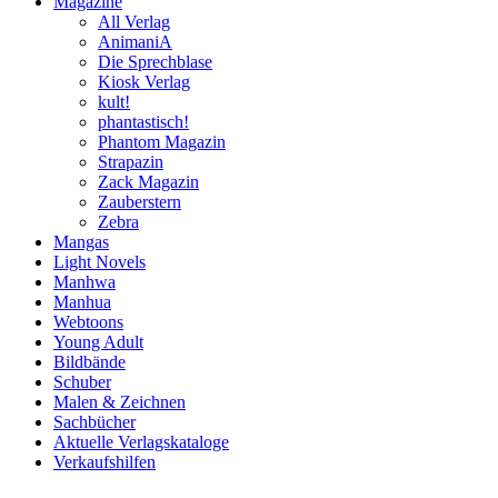
Magazine
All Verlag
AnimaniA
Die Sprechblase
Kiosk Verlag
kult!
phantastisch!
Phantom Magazin
Strapazin
Zack Magazin
Zauberstern
Zebra
Mangas
Light Novels
Manhwa
Manhua
Webtoons
Young Adult
Bildbände
Schuber
Malen & Zeichnen
Sachbücher
Aktuelle Verlagskataloge
Verkaufshilfen