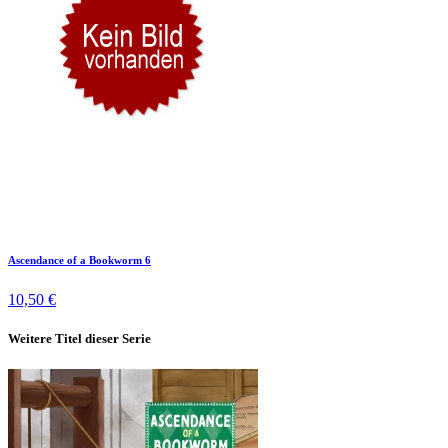
Ascendance of a Bookworm 6
10,50 €
Weitere Titel dieser Serie