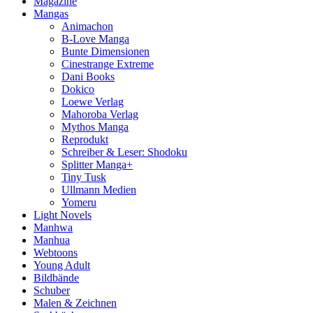
Magazine
Mangas
Animachon
B-Love Manga
Bunte Dimensionen
Cinestrange Extreme
Dani Books
Dokico
Loewe Verlag
Mahoroba Verlag
Mythos Manga
Reprodukt
Schreiber & Leser: Shodoku
Splitter Manga+
Tiny Tusk
Ullmann Medien
Yomeru
Light Novels
Manhwa
Manhua
Webtoons
Young Adult
Bildbände
Schuber
Malen & Zeichnen