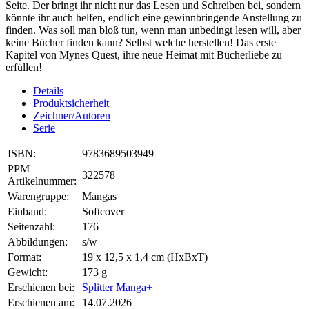
Seite. Der bringt ihr nicht nur das Lesen und Schreiben bei, sondern
könnte ihr auch helfen, endlich eine gewinnbringende Anstellung zu
finden. Was soll man bloß tun, wenn man unbedingt lesen will, aber
keine Bücher finden kann? Selbst welche herstellen! Das erste
Kapitel von Mynes Quest, ihre neue Heimat mit Bücherliebe zu
erfüllen!
Details
Produktsicherheit
Zeichner/Autoren
Serie
ISBN:
9783689503949
PPM
322578
Artikelnummer:
Warengruppe:
Mangas
Einband:
Softcover
Seitenzahl:
176
Abbildungen:
s/w
Format:
19 x 12,5 x 1,4 cm (HxBxT)
Gewicht:
173 g
Erschienen bei:
Splitter Manga+
Erschienen am:
14.07.2026