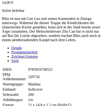
14,00 €
Sofort lieferbar
Bliss ist nun mit Gan Luo und seinen Kameraden in Zhaoge
unterwegs. Während die illustre Truppe die Köstlichkeiten der
chinesischen Küche genießen, braut sich in der Stadt bereits neuer
Ärger zusammen. Der Menschenfresser Zhu Can hat es nicht nur
auf Bai Qis Leiche abgesehen, sondern trachtet Bliss auch noch in
einem atemberaubenden Kampf nach dem Leben.
Details
Produktsicherheit
Zeichner/Autoren
Serie
ISBN:
9783910748521
PPM
320734
Artikelnummer:
Warengruppe:
Manhua
Einband:
Softcover
Seitenzahl:
200
Abbildungen:
s/w
Format:
21 x 14,8 x 1,2 cm (HxBxT)