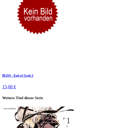
BLISS - End of Gods 5
15,00 €
Weitere Titel dieser Serie