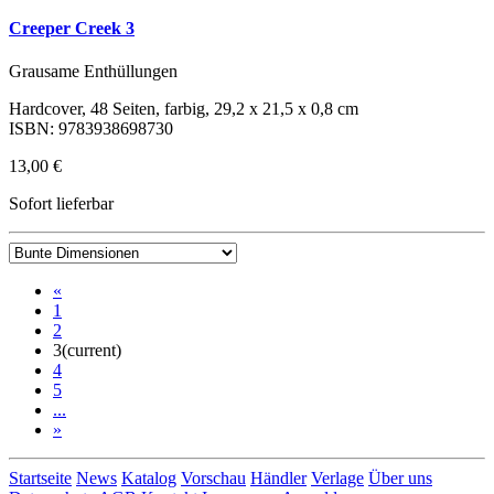
Creeper Creek 3
Grausame Enthüllungen
Hardcover, 48 Seiten, farbig, 29,2 x 21,5 x 0,8 cm
ISBN: 9783938698730
13,00 €
Sofort lieferbar
«
1
2
3
(current)
4
5
...
»
Startseite
News
Katalog
Vorschau
Händler
Verlage
Über uns