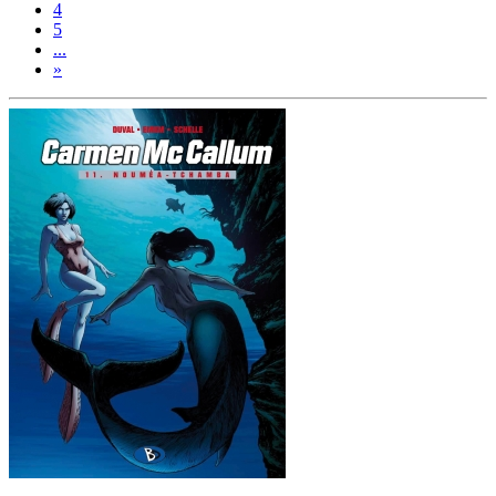
4
5
...
»