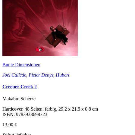
Bunte Dimensionen
Joël Callède
,
Pieter Denys
,
Hubert
Creeper Creek 2
Makabre Scherze
Hardcover, 48 Seiten, farbig, 29,2 x 21,5 x 0,8 cm
ISBN: 9783938698723
13,00 €
Sofort lieferbar