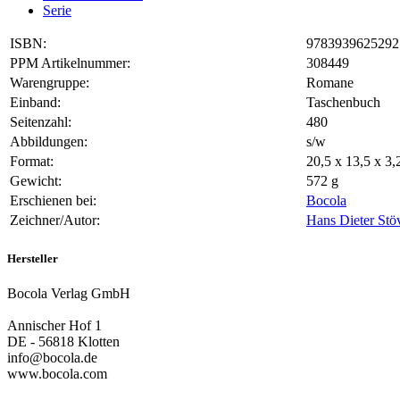
Serie
ISBN:
9783939625292
PPM Artikelnummer:
308449
Warengruppe:
Romane
Einband:
Taschenbuch
Seitenzahl:
480
Abbildungen:
s/w
Format:
20,5 x 13,5 x 3
Gewicht:
572 g
Erschienen bei:
Bocola
Zeichner/Autor:
Hans Dieter Stö
Hersteller
Bocola Verlag GmbH
Annischer Hof 1
DE - 56818 Klotten
info@bocola.de
www.bocola.com