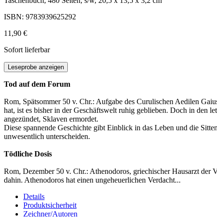
Taschenbuch, 480 Seiten, s/w, 20,5 x 13,5 x 3,2 cm
ISBN: 9783939625292
11,90 €
Sofort lieferbar
Leseprobe anzeigen
Tod auf dem Forum
Rom, Spätsommer 50 v. Chr.: Aufgabe des Curulischen Aedilen Gaius Vo
hat, ist es bisher in der Geschäftswelt ruhig geblieben. Doch in d
angezündet, Sklaven ermordet.
Diese spannende Geschichte gibt Einblick in das Leben und die Sitte
unwesentlich unterscheiden.
Tödliche Dosis
Rom, Dezember 50 v. Chr.: Athenodoros, griechischer Hausarzt der Volc
dahin. Athenodoros hat einen ungeheuerlichen Verdacht...
Details
Produktsicherheit
Zeichner/Autoren