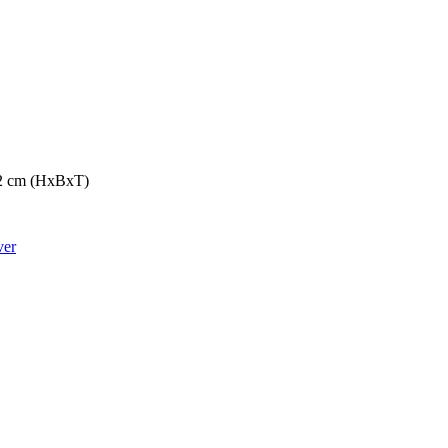
,2 cm (HxBxT)
ver