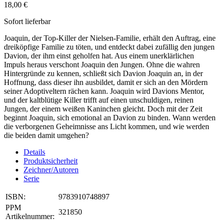
18,00 €
Sofort lieferbar
Joaquin, der Top-Killer der Nielsen-Familie, erhält den Auftrag, eine
dreiköpfige Familie zu töten, und entdeckt dabei zufällig den jungen
Davion, der ihm einst geholfen hat. Aus einem unerklärlichen
Impuls heraus verschont Joaquin den Jungen. Ohne die wahren
Hintergründe zu kennen, schließt sich Davion Joaquin an, in der
Hoffnung, dass dieser ihn ausbildet, damit er sich an den Mördern
seiner Adoptiveltern rächen kann. Joaquin wird Davions Mentor,
und der kaltblütige Killer trifft auf einen unschuldigen, reinen
Jungen, der einem weißen Kaninchen gleicht. Doch mit der Zeit
beginnt Joaquin, sich emotional an Davion zu binden. Wann werden
die verborgenen Geheimnisse ans Licht kommen, und wie werden
die beiden damit umgehen?
Details
Produktsicherheit
Zeichner/Autoren
Serie
ISBN:
9783910748897
PPM
321850
Artikelnummer: