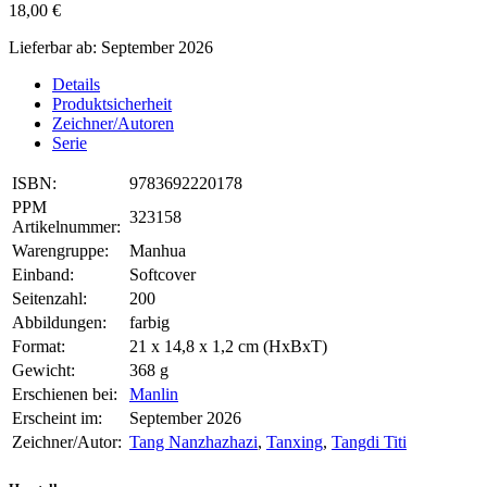
18,00 €
Lieferbar ab: September 2026
Details
Produktsicherheit
Zeichner/Autoren
Serie
ISBN:
9783692220178
PPM
323158
Artikelnummer:
Warengruppe:
Manhua
Einband:
Softcover
Seitenzahl:
200
Abbildungen:
farbig
Format:
21 x 14,8 x 1,2 cm (HxBxT)
Gewicht:
368 g
Erschienen bei:
Manlin
Erscheint im:
September 2026
Zeichner/Autor:
Tang Nanzhazhazi
,
Tanxing
,
Tangdi Titi