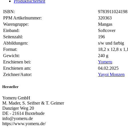
Produktsicherheit
ISBN:
9783911024198
PPM Artikelnummer:
320363
Warengruppe:
Mangas
Einband:
Softcover
Seitenzahl:
196
Abbildungen:
s/w und farbig
Format:
18,2 x 12,8 x 1
Gewicht:
240 g
Erschienen bei:
Yomeru
Erschienen am:
04.02.2025
Zeichner/Autor:
Yayoi Monzen
Hersteller
Yomeru GmbH
M. Mader, S. Seifner & T. Geimer
Danziger Weg 20
DE - 21614 Buxtehude
info@yomeru.de
https://www.yomeru.de/