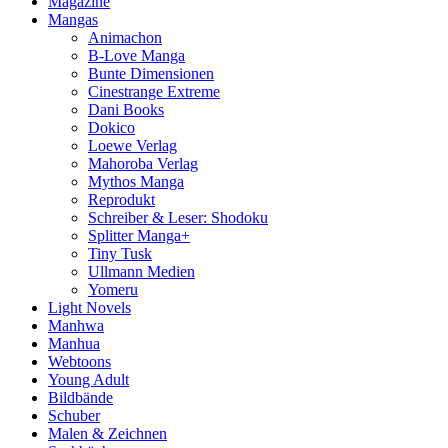
Magazine
Mangas
Animachon
B-Love Manga
Bunte Dimensionen
Cinestrange Extreme
Dani Books
Dokico
Loewe Verlag
Mahoroba Verlag
Mythos Manga
Reprodukt
Schreiber & Leser: Shodoku
Splitter Manga+
Tiny Tusk
Ullmann Medien
Yomeru
Light Novels
Manhwa
Manhua
Webtoons
Young Adult
Bildbände
Schuber
Malen & Zeichnen