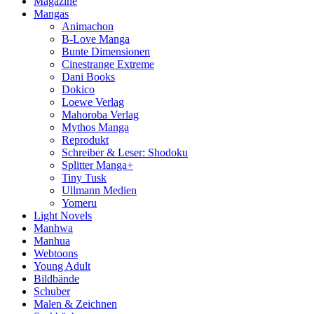
Magazine
Mangas
Animachon
B-Love Manga
Bunte Dimensionen
Cinestrange Extreme
Dani Books
Dokico
Loewe Verlag
Mahoroba Verlag
Mythos Manga
Reprodukt
Schreiber & Leser: Shodoku
Splitter Manga+
Tiny Tusk
Ullmann Medien
Yomeru
Light Novels
Manhwa
Manhua
Webtoons
Young Adult
Bildbände
Schuber
Malen & Zeichnen