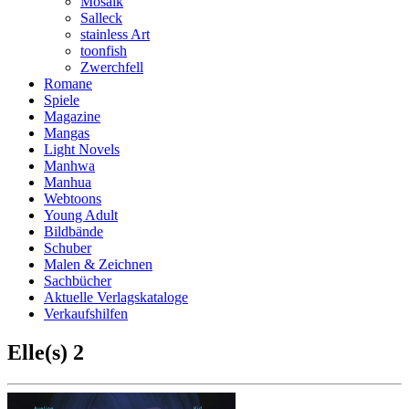
Mosaik
Salleck
stainless Art
toonfish
Zwerchfell
Romane
Spiele
Magazine
Mangas
Light Novels
Manhwa
Manhua
Webtoons
Young Adult
Bildbände
Schuber
Malen & Zeichnen
Sachbücher
Aktuelle Verlagskataloge
Verkaufshilfen
Elle(s) 2