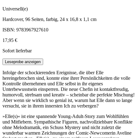
Universell(e)
Hardcover, 96 Seiten, farbig, 24 x 16,8 x 1,1 cm
ISBN: 9783967927610
17,95 €
Sofort lieferbar
Leseprobe anzeigen
Infolge der schockierenden Ereignisse, die über Elle
hereingebrochen sind, konnte eine ihrer Persönlichkeiten die volle
Kontrolle übernehmen und Elle selbst in ihr eigenes
Unterbewusstsein einsperren. Die neue Chefin ist kontaktfreudig,
humorvoll, strebsam und kreativ – scheinbar die perfekte Mischung!
Aber wenn sie wirklich so genial ist, warum hat Elle dann so lange
versucht, sie in ihrem innersten Ich zu verbergen?
»Elle(s)« ist eine spannende Young-Adult-Story zum Wohlfühlen
und Mitfiebern. Sympathische Figuren, nachvollziehbare Konflikte
ohne Melodramatik, ein Schuss Mystery und nicht zuletzt die
wunderbar warmen Zeichnungen der Comic-Newcomerin Aveline