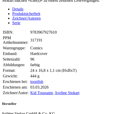
Stokart machen »Elle(s)« zu einem zeitlosen Lesevergnügen.
Details
Produktsicherheit
Zeichner/Autoren
Serie
ISBN:
9783967927610
PPM
317191
Artikelnummer:
Warengruppe:
Comics
Einband:
Hardcover
Seitenzahl:
96
Abbildungen:
farbig
Format:
24 x 16,8 x 1,1 cm (HxBxT)
Gewicht:
444 g
Erschienen bei:
toonfish
Erschienen am:
03.03.2026
Zeichner/Autor:
Kid Toussaint
,
Aveline Stokart
Hersteller
Splitter Verlag GmbH & Co. KG