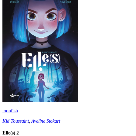
toonfish
Kid Toussaint
,
Aveline Stokart
Elle(s) 2