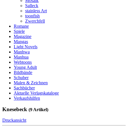
Mosaik
Salleck
stainless Art
toonfish
Zwerchfell
Romane
Spiele
Magazine
Mangas
Light Novels
Manhwa
Manhua
Webtoons
Young Adult
Bildbände
Schuber
Malen & Zeichnen
Sachbücher
Aktuelle Verlagskataloge
Verkaufshilfen
Knesebeck
(9 Artikel)
Druckansicht