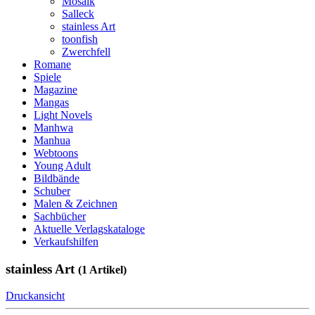
Mosaik
Salleck
stainless Art
toonfish
Zwerchfell
Romane
Spiele
Magazine
Mangas
Light Novels
Manhwa
Manhua
Webtoons
Young Adult
Bildbände
Schuber
Malen & Zeichnen
Sachbücher
Aktuelle Verlagskataloge
Verkaufshilfen
stainless Art
(1 Artikel)
Druckansicht