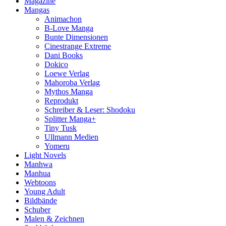
Magazine
Mangas
Animachon
B-Love Manga
Bunte Dimensionen
Cinestrange Extreme
Dani Books
Dokico
Loewe Verlag
Mahoroba Verlag
Mythos Manga
Reprodukt
Schreiber & Leser: Shodoku
Splitter Manga+
Tiny Tusk
Ullmann Medien
Yomeru
Light Novels
Manhwa
Manhua
Webtoons
Young Adult
Bildbände
Schuber
Malen & Zeichnen