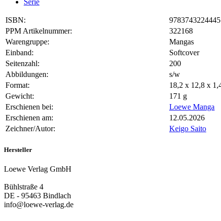
Serie
ISBN:
9783743224445
PPM Artikelnummer:
322168
Warengruppe:
Mangas
Einband:
Softcover
Seitenzahl:
200
Abbildungen:
s/w
Format:
18,2 x 12,8 x 1
Gewicht:
171 g
Erschienen bei:
Loewe Manga
Erschienen am:
12.05.2026
Zeichner/Autor:
Keigo Saito
Hersteller
Loewe Verlag GmbH
Bühlstraße 4
DE - 95463 Bindlach
info@loewe-verlag.de