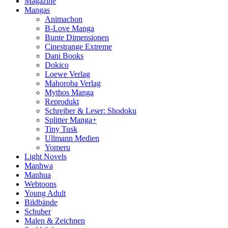
Magazine
Mangas
Animachon
B-Love Manga
Bunte Dimensionen
Cinestrange Extreme
Dani Books
Dokico
Loewe Verlag
Mahoroba Verlag
Mythos Manga
Reprodukt
Schreiber & Leser: Shodoku
Splitter Manga+
Tiny Tusk
Ullmann Medien
Yomeru
Light Novels
Manhwa
Manhua
Webtoons
Young Adult
Bildbände
Schuber
Malen & Zeichnen