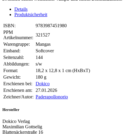
Details
Produktsicherheit
ISBN:
9783987451980
PPM
321527
Artikelnummer:
Warengruppe:
Mangas
Einband:
Softcover
Seitenzahl:
144
Abbildungen:
s/w
Format:
18,2 x 12,8 x 1 cm (HxBxT)
Gewicht:
180 g
Erschienen bei:
Dokico
Erschienen am:
27.01.2026
Zeichner/Autor:
Paderapollonorio
Hersteller
Dokico Verlag
Maximilian Gottselig
Blattenäckerstraße 16