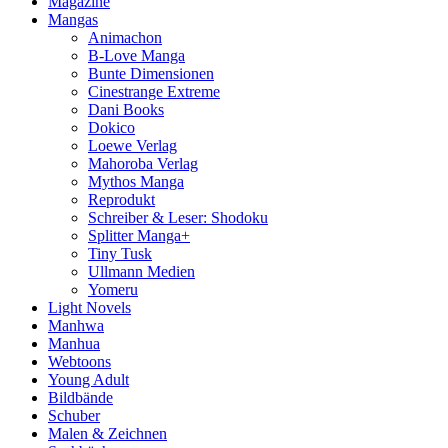
Magazine
Mangas
Animachon
B-Love Manga
Bunte Dimensionen
Cinestrange Extreme
Dani Books
Dokico
Loewe Verlag
Mahoroba Verlag
Mythos Manga
Reprodukt
Schreiber & Leser: Shodoku
Splitter Manga+
Tiny Tusk
Ullmann Medien
Yomeru
Light Novels
Manhwa
Manhua
Webtoons
Young Adult
Bildbände
Schuber
Malen & Zeichnen