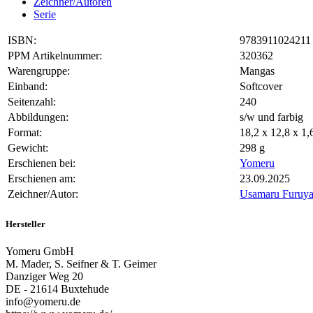
Zeichner/Autoren
Serie
ISBN:
9783911024211
PPM Artikelnummer:
320362
Warengruppe:
Mangas
Einband:
Softcover
Seitenzahl:
240
Abbildungen:
s/w und farbig
Format:
18,2 x 12,8 x 1
Gewicht:
298 g
Erschienen bei:
Yomeru
Erschienen am:
23.09.2025
Zeichner/Autor:
Usamaru Furuy
Hersteller
Yomeru GmbH
M. Mader, S. Seifner & T. Geimer
Danziger Weg 20
DE - 21614 Buxtehude
info@yomeru.de