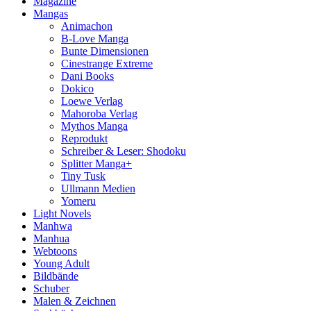
Magazine
Mangas
Animachon
B-Love Manga
Bunte Dimensionen
Cinestrange Extreme
Dani Books
Dokico
Loewe Verlag
Mahoroba Verlag
Mythos Manga
Reprodukt
Schreiber & Leser: Shodoku
Splitter Manga+
Tiny Tusk
Ullmann Medien
Yomeru
Light Novels
Manhwa
Manhua
Webtoons
Young Adult
Bildbände
Schuber
Malen & Zeichnen