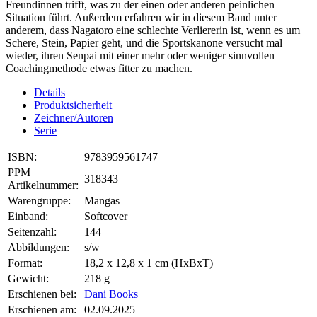
Freundinnen trifft, was zu der einen oder anderen peinlichen
Situation führt. Außerdem erfahren wir in diesem Band unter
anderem, dass Nagatoro eine schlechte Verliererin ist, wenn es um
Schere, Stein, Papier geht, und die Sportskanone versucht mal
wieder, ihren Senpai mit einer mehr oder weniger sinnvollen
Coachingmethode etwas fitter zu machen.
Details
Produktsicherheit
Zeichner/Autoren
Serie
ISBN:
9783959561747
PPM
318343
Artikelnummer:
Warengruppe:
Mangas
Einband:
Softcover
Seitenzahl:
144
Abbildungen:
s/w
Format:
18,2 x 12,8 x 1 cm (HxBxT)
Gewicht:
218 g
Erschienen bei:
Dani Books
Erschienen am:
02.09.2025