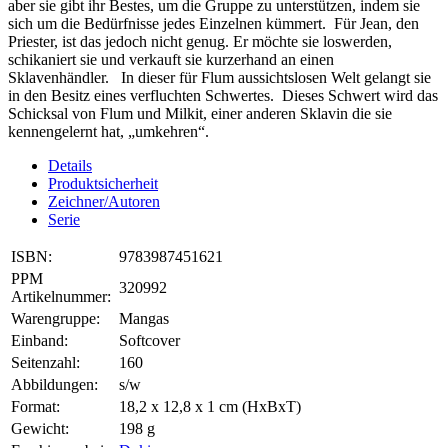
aber sie gibt ihr Bestes, um die Gruppe zu unterstützen, indem sie
sich um die Bedürfnisse jedes Einzelnen kümmert. Für Jean, den
Priester, ist das jedoch nicht genug. Er möchte sie loswerden,
schikaniert sie und verkauft sie kurzerhand an einen
Sklavenhändler. In dieser für Flum aussichtslosen Welt gelangt sie
in den Besitz eines verfluchten Schwertes. Dieses Schwert wird das
Schicksal von Flum und Milkit, einer anderen Sklavin die sie
kennengelernt hat, „umkehren“.
Details
Produktsicherheit
Zeichner/Autoren
Serie
ISBN:
9783987451621
PPM
320992
Artikelnummer:
Warengruppe:
Mangas
Einband:
Softcover
Seitenzahl:
160
Abbildungen:
s/w
Format:
18,2 x 12,8 x 1 cm (HxBxT)
Gewicht:
198 g