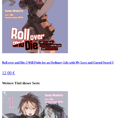
Roll over and Die: I Will Fight for an Ordinary Life with My Love and Cursed Sword 3
12,00 €
Weitere Titel dieser Serie