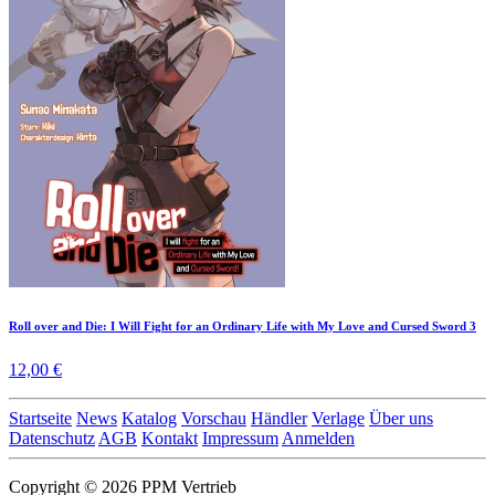
Roll over and Die: I Will Fight for an Ordinary Life with My Love and Cursed Sword 3
12,00 €
Startseite
News
Katalog
Vorschau
Händler
Verlage
Über uns
Datenschutz
AGB
Kontakt
Impressum
Anmelden
Copyright © 2026 PPM Vertrieb