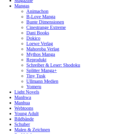
Magazine
Mangas
Animachon
B-Love Manga
Bunte Dimensionen
Cinestrange Extreme
Dani Books
Dokico
Loewe Verlag
Mahoroba Verlag
Mythos Manga
Reprodukt
Schreiber & Leser: Shodoku
Splitter Manga+
Tiny Tusk
Ullmann Medien
Yomeru
Light Novels
Manhwa
Manhua
Webtoons
Young Adult
Bildbände
Schuber
Malen & Zeichnen